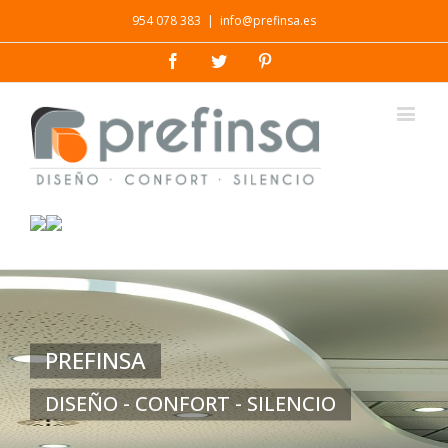
954 078 383
|
info@prefinsa.es
Facebook
Twitter
Pinterest
PREFINSA
DISEÑO - CONFORT - SILENCIO